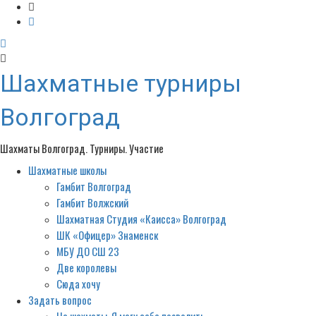
Шахматные турниры
Волгоград
Шахматы Волгоград. Турниры. Участие
Шахматные школы
Primary
Menu
Гамбит Волгоград
Гамбит Волжский
Шахматная Студия «Каисса» Волгоград
ШК «Офицер» Знаменск
МБУ ДО СШ 23
Две королевы
Сюда хочу
Задать вопрос