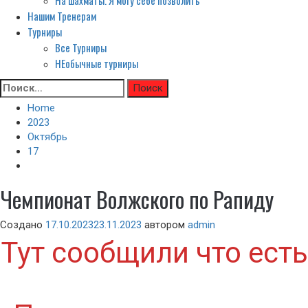
На шахматы. Я могу себе позволить
Нашим Тренерам
Турниры
Все Турниры
НЕобычные турниры
Skip
Найти:
to
Home
content
2023
Октябрь
17
Чемпионат Волжского по Рапиду
Создано
17.10.2023
23.11.2023
автором
admin
Тут сообщили что есть