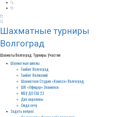
Шахматные турниры
Волгоград
Шахматы Волгоград. Турниры. Участие
Шахматные школы
Primary
Menu
Гамбит Волгоград
Гамбит Волжский
Шахматная Студия «Каисса» Волгоград
ШК «Офицер» Знаменск
МБУ ДО СШ 23
Две королевы
Сюда хочу
Задать вопрос