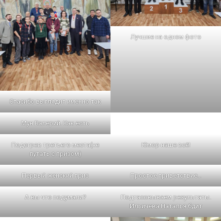
Лучшие на одном фото
Спасибо выглядит именно так
Мун Валерий. Как есть
Подогрев третьего места(не
Юмор наше всё!
путать с призом)
Первый женский приз
Простое приветствие…
А вы что подумали?
Подтасовываем результаты.
Ильичева Наталья бдит