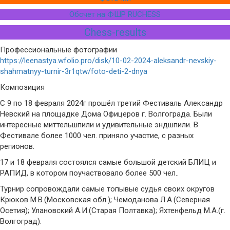
Обсчет на ФШР RUCHESS
Chess-results
Профессиональные фотографии
https://leenastya.wfolio.pro/disk/10-02-2024-aleksandr-nevskiy-
shahmatnyy-turnir-3r1qtw/foto-deti-2-dnya
Композиция
С 9 по 18 февраля 2024г прошёл третий Фестиваль Александр
Невский на площадке Дома Офицеров г. Волгограда. Были
интересные миттельшпили и удивительные эндшпили. В
Фестивале более 1000 чел. приняло участие, с разных
регионов.
17 и 18 февраля состоялся самые большой детский БЛИЦ и
РАПИД, в котором поучаствовало более 500 чел..
Турнир сопровождали самые топывые судья своих округов
Крюков М.В.(Московская обл.); Чемоданова Л.А.(Северная
Осетия); Улановский А.И.(Старая Полтавка); Яхтенфельд М.А.(г.
Волгоград).