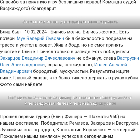
Спасибо за приятную игру без лишних нервов! Команда судей
Вас(каждого) благодарит.
Этот мотив можно даже сыграть на инструменте
Блиц был… 10.02.2024… Бились молча. Бились жестко… Есть
потери.
Мун Валерий Львович
был безжалостно подрезан на
трассе и улетел в кювет. Жив и бодр, но не смог принять
участие в блице. Принял только в рапиде. Есть победители:
Захарцов Владимир Вячеславович
не обманул, слева
Ваструхин
Олег Александрович
, справа, неожиданно,
Ивлев Алексей
Владимирович
бородатый, мускулистый. Результаты ищите
ниже. Главный сказал, что было тяжело держать в руках кубки.
Фото сами найдете.
Победители.
Захарцов Владимир Вячеславович
Ваструхин Олег
Александрович
Ивлев Алексей Владимирович
Прошел первый турнир (Блиц Фишера — Шахматы 960) на
нашем фестивале. Победители: Ремизов, Захарцов и Ваструхин.
Лучший из волгоградцев, Константин Корниенко — четвертый!
Пожелаем нашим землякам успехов в сегодняшнем