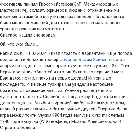
Фестиваль принял Гроссмейстеров(GM), Международных
Мастеров(IM), солдат, офицеров, людей с ограниченными
возможностями без вступительных взносов. По положению
было много номинаций для старшего поколения и разного
уровня играющих шахматистов.
Спасибо нашим спонсорам.
Ой, что уже было…
Рапид был… 11.02.2024. Тихая страсть с вариантами. Еще погода
подкачала и Великий тренер
Османов Вадим Закиевич
из-за
аварии на подлете не смог принять участие в турнире. Эх… Снег.
Верхи соседних областей и столиц бились за первые 9 мест.
Был даже, почти, плачь на первых досках! Интрига до
последнего. И в конце турнира мы увидели настоящее
братство и понимание высших. Умение распределять и
чувствовать локоть. Спасибо за такую игру. Радость и интрига
до последнего… Улыбки с иронией, любящий взгляд с ядом,
первый раз из станицы и битва лучших друзей! Впервые была
игра между почти глухим 1964 года выпуска с почти слепым
1940 года выпуска (© Яхтенфельд Михаил Александрович).
Страстно болели.