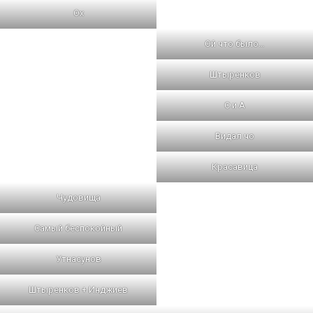
Ох
Ой что было…
Штыренков
С и А
Видал чо
Красавица
Чудовища
Самый беспокойный
Утнасунов
Штыренков + Инджиев