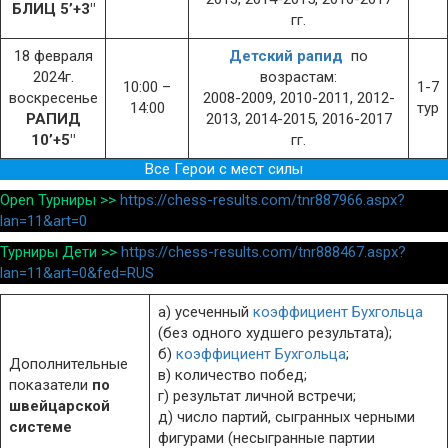
БЛИЦ 5’+3″
гг.
18 февраля
Детский рапид
по
2024г.
возрастам:
10:00 –
1-7
воскресенье
2008-2009, 2010-2011, 2012-
14:00
тур
РАПИД
2013, 2014-2015, 2016-2017
10’+5″
гг.
Все Герои с мест силы
Open Турниры >>
https://chess-results.com/tnr887966.aspx?
lan=11&art=0
Турниры Дети >>
https://chess-results.com/tnr888467.aspx?
lan=11&art=0&fed=RUS
а) усеченный
коэффициент Бухгольца
(без одного худшего результата);
б)
коэффициент Бухгольца
;
Дополнительные
в) количество побед;
показатели
по
г) результат личной встречи;
швейцарской
д) число партий, сыгранных черными
системе
фигурами (несыгранные партии