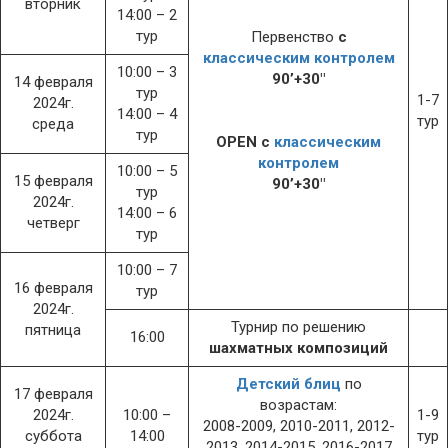
вторник
14:00 – 2
тур
Первенство
с
классическим контролем
10:00 – 3
90’+30″
14 февраля
тур
1-7
2024г.
14:00 – 4
тур
среда
тур
OPEN с
классическим
контролем
10:00 – 5
15 февраля
90’+30″
тур
2024г.
14:00 – 6
четверг
тур
10:00 – 7
16 февраля
тур
2024г.
Турнир по решению
пятница
16:00
шахматных композиций
Детский блиц
по
17 февраля
возрастам:
2024г.
10:00 –
1-9
2008-2009, 2010-2011, 2012-
суббота
14:00
тур
2013, 2014-2015, 2016-2017