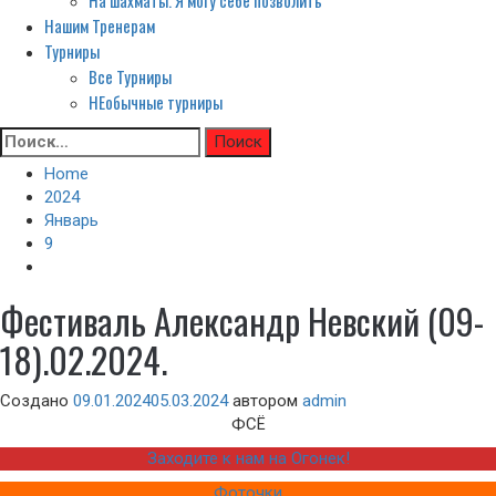
На шахматы. Я могу себе позволить
Нашим Тренерам
Турниры
Все Турниры
НЕобычные турниры
Skip
Найти:
to
Home
content
2024
Январь
9
Фестиваль Александр Невский (09-
18).02.2024.
Создано
09.01.2024
05.03.2024
автором
admin
ФСЁ
Заходите к нам на Огонек!
Фоточки