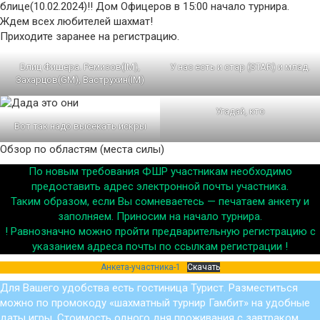
блице(10.02.2024)!! Дом Офицеров в 15:00 начало турнира.
Ждем всех любителей шахмат!
Приходите заранее на регистрацию.
Блиц Фишера. Ремизов(IM),
У нас есть и стар (STAR) и млад.
Захарцов(GM), Ваструхин(IM)
Угадай, кто
Вот так надо высекать искры
Обзор по областям (места силы)
По новым требования ФШР участникам необходимо
предоставить адрес электронной почты участника.
Таким образом, если Вы сомневаетесь — печатаем анкету и
заполняем. Приносим на начало турнира.
! Равнозначно можно пройти предварительную регистрацию с
указанием адреса почты по ссылкам регистрации !
Анкета-участника-1
Скачать
Для Вашего удобства есть гостиница Турист. Разместиться
можно по промокоду «шахматный турнир Гамбит» на удобные
даты игры. Стоимость одного дня проживания с завтраком