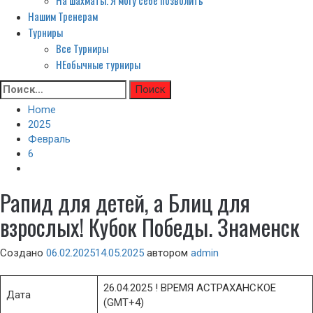
На шахматы. Я могу себе позволить
Нашим Тренерам
Турниры
Все Турниры
НЕобычные турниры
Skip
Найти:
to
Home
content
2025
Февраль
6
Рапид для детей, а Блиц для
взрослых! Кубок Победы. Знаменск
Создано
06.02.2025
14.05.2025
автором
admin
26.04.2025 ! ВРЕМЯ АСТРАХАНСКОЕ
Дата
(GMT+4)