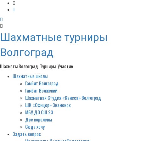
Шахматные турниры
Волгоград
Шахматы Волгоград. Турниры. Участие
Шахматные школы
Primary
Menu
Гамбит Волгоград
Гамбит Волжский
Шахматная Студия «Каисса» Волгоград
ШК «Офицер» Знаменск
МБУ ДО СШ 23
Две королевы
Сюда хочу
Задать вопрос