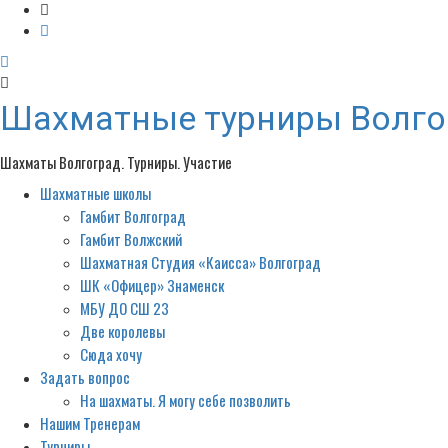
Шахматные турниры Волго
Шахматы Волгоград. Турниры. Участие
Шахматные школы
Primary
Menu
Гамбит Волгоград
Гамбит Волжский
Шахматная Студия «Каисса» Волгоград
ШК «Офицер» Знаменск
МБУ ДО СШ 23
Две королевы
Сюда хочу
Задать вопрос
На шахматы. Я могу себе позволить
Нашим Тренерам
Турниры