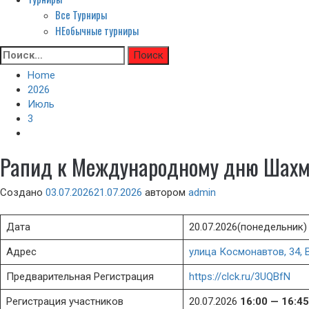
Все Турниры
НЕобычные турниры
Skip
Найти:
to
Home
content
2026
Июль
3
Рапид к Международному дню Шахм
Создано
03.07.2026
21.07.2026
автором
admin
Дата
20.07.2026(понедельник)
Адрес
улица Космонавтов, 34, 
Предварительная Регистрация
https://clck.ru/3UQBfN
Регистрация участников
20.07.2026
16:00 — 16:45