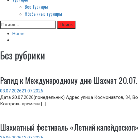
Все Турниры
НЕобычные турниры
Skip
Найти:
to
Home
content
Без рубрики
Рапид к Международному дню Шахмат 20.07
03.07.2026
21.07.2026
Дата 20.07.2026(понедельник) Адрес улица Космонавтов, 34, Вол
Контроль времени […]
Шахматный фестиваль «Летний калейдоскоп
25.06.2026
12.07.2026