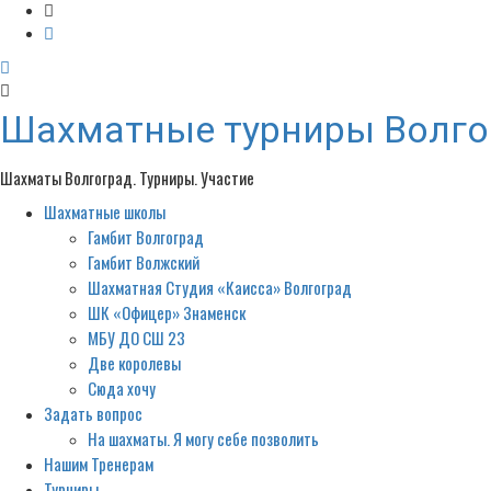
Шахматные турниры Волго
Шахматы Волгоград. Турниры. Участие
Шахматные школы
Primary
Menu
Гамбит Волгоград
Гамбит Волжский
Шахматная Студия «Каисса» Волгоград
ШК «Офицер» Знаменск
МБУ ДО СШ 23
Две королевы
Сюда хочу
Задать вопрос
На шахматы. Я могу себе позволить
Нашим Тренерам
Турниры