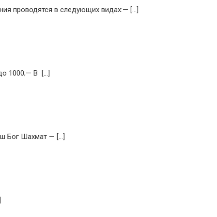
ния проводятся в следующих видах:— […]
о 1000;— В […]
ш Бог Шахмат — […]
]