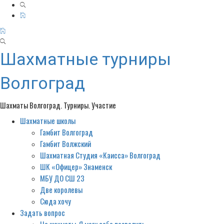
Шахматные турниры
Волгоград
Шахматы Волгоград. Турниры. Участие
Шахматные школы
Primary
Menu
Гамбит Волгоград
Гамбит Волжский
Шахматная Студия «Каисса» Волгоград
ШК «Офицер» Знаменск
МБУ ДО СШ 23
Две королевы
Сюда хочу
Задать вопрос