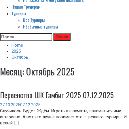
На шахматы. Я могу себе позволить
Нашим Тренерам
Турниры
Все Турниры
НЕобычные турниры
Skip
Найти:
to
Home
content
2025
Октябрь
Месяц:
Октябрь 2025
Первенство ШК Гамбит 2025 07.12.2025
27.10.2025
07.12.2025
Случилось. Будет. Ждём. Играть в шахматы, заниматься ими
интересно. А вот кто лучше понимает это — решают турниры. И
целый […]