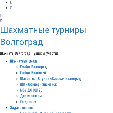
Шахматные турниры
Волгоград
Шахматы Волгоград. Турниры. Участие
Шахматные школы
Primary
Menu
Гамбит Волгоград
Гамбит Волжский
Шахматная Студия «Каисса» Волгоград
ШК «Офицер» Знаменск
МБУ ДО СШ 23
Две королевы
Сюда хочу
Задать вопрос