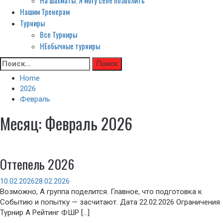
На шахматы. Я могу себе позволить
Нашим Тренерам
Турниры
Все Турниры
НЕобычные турниры
Skip
Найти:
to
Home
content
2026
Февраль
Месяц:
Февраль 2026
Оттепель 2026
10.02.2026
28.02.2026
Возможно, А группа поделится. Главное, что подготовка к
Событию и попытку — засчитают. Дата 22.02.2026 Ограничения
Турнир А Рейтинг ФШР […]