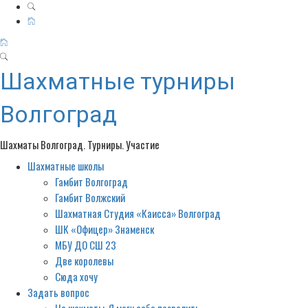
Шахматные турниры
Волгоград
Шахматы Волгоград. Турниры. Участие
Шахматные школы
Primary
Menu
Гамбит Волгоград
Гамбит Волжский
Шахматная Студия «Каисса» Волгоград
ШК «Офицер» Знаменск
МБУ ДО СШ 23
Две королевы
Сюда хочу
Задать вопрос