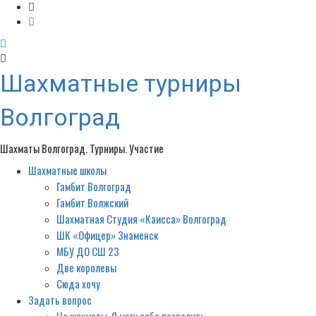
Шахматные турниры
Волгоград
Шахматы Волгоград. Турниры. Участие
Шахматные школы
Primary
Menu
Гамбит Волгоград
Гамбит Волжский
Шахматная Студия «Каисса» Волгоград
ШК «Офицер» Знаменск
МБУ ДО СШ 23
Две королевы
Сюда хочу
Задать вопрос