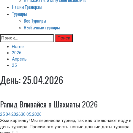
На шахматы. Я могу себе позволить
Нашим Тренерам
Турниры
Все Турниры
НЕобычные турниры
Skip
Найти:
to
Home
content
2026
Апрель
25
День:
25.04.2026
Рапид Вливайся в Шахматы 2026
25.04.2026
30.05.2026
Жми картинку! Мы перенесли турнир, так как отключают воду в
день турнира. Просим это учесть. новые данные даты турнира